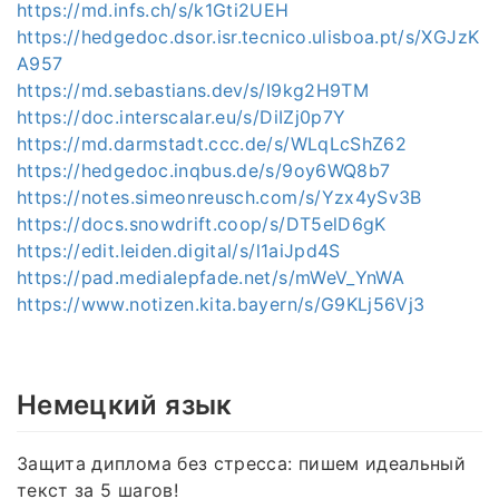
https://md.infs.ch/s/k1Gti2UEH
https://hedgedoc.dsor.isr.tecnico.ulisboa.pt/s/XGJzK
A957
https://md.sebastians.dev/s/I9kg2H9TM
https://doc.interscalar.eu/s/DiIZj0p7Y
https://md.darmstadt.ccc.de/s/WLqLcShZ62
https://hedgedoc.inqbus.de/s/9oy6WQ8b7
https://notes.simeonreusch.com/s/Yzx4ySv3B
https://docs.snowdrift.coop/s/DT5elD6gK
https://edit.leiden.digital/s/l1aiJpd4S
https://pad.medialepfade.net/s/mWeV_YnWA
https://www.notizen.kita.bayern/s/G9KLj56Vj3
Немецкий язык
Защита диплома без стресса: пишем идеальный
текст за 5 шагов!