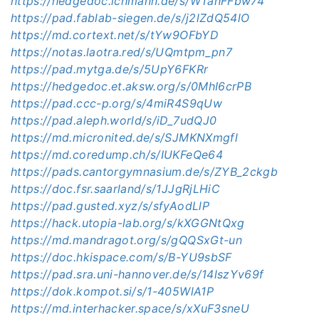
https://hedgedoc.ichmann.de/s/WTahFFbw74
https://pad.fablab-siegen.de/s/j2lZdQ54lO
https://md.cortext.net/s/tYw9OFbYD
https://notas.laotra.red/s/UQmtpm_pn7
https://pad.mytga.de/s/5UpY6FKRr
https://hedgedoc.et.aksw.org/s/0MhI6crPB
https://pad.ccc-p.org/s/4miR4S9qUw
https://pad.aleph.world/s/iD_7udQJ0
https://md.micronited.de/s/SJMKNXmgfl
https://md.coredump.ch/s/IUKFeQe64
https://pads.cantorgymnasium.de/s/ZYB_2ckgb
https://doc.fsr.saarland/s/1JJgRjLHiC
https://pad.gusted.xyz/s/sfyAodLlP
https://hack.utopia-lab.org/s/kXGGNtQxg
https://md.mandragot.org/s/gQQSxGt-un
https://doc.hkispace.com/s/B-YU9sbSF
https://pad.sra.uni-hannover.de/s/14lszYv69f
https://dok.kompot.si/s/1-405WlA1P
https://md.interhacker.space/s/xXuF3sneU