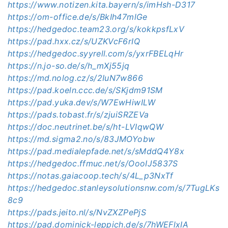
https://www.notizen.kita.bayern/s/imHsh-D317
https://om-office.de/s/BkIh47mlGe
https://hedgedoc.team23.org/s/kokkpsfLxV
https://pad.hxx.cz/s/UZKVcF6rIQ
https://hedgedoc.syyrell.com/s/yxrFBELqHr
https://n.jo-so.de/s/h_mXj55jq
https://md.nolog.cz/s/2IuN7w866
https://pad.koeln.ccc.de/s/SKjdm91SM
https://pad.yuka.dev/s/W7EwHiwILW
https://pads.tobast.fr/s/zjuiSRZEVa
https://doc.neutrinet.be/s/ht-LVIqwQW
https://md.sigma2.no/s/83JMOYobw
https://pad.medialepfade.net/s/sMddQ4Y8x
https://hedgedoc.ffmuc.net/s/OooIJ5837S
https://notas.gaiacoop.tech/s/4L_p3NxTf
https://hedgedoc.stanleysolutionsnw.com/s/7TugLKs
8c9
https://pads.jeito.nl/s/NvZXZPePjS
https://pad.dominick-leppich.de/s/7hWEFlxIA