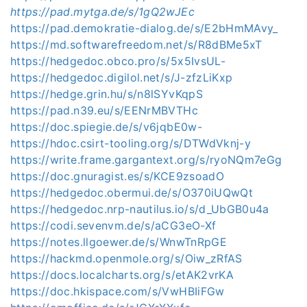
https://pad.mytga.de/s/1gQ2wJEc
https://pad.demokratie-dialog.de/s/E2bHmMAvy_
https://md.softwarefreedom.net/s/R8dBMe5xT
https://hedgedoc.obco.pro/s/5x5IvsUL-
https://hedgedoc.digilol.net/s/J-zfzLiKxp
https://hedge.grin.hu/s/n8lSYvKqpS
https://pad.n39.eu/s/EENrMBVTHc
https://doc.spiegie.de/s/v6jqbE0w-
https://hdoc.csirt-tooling.org/s/DTWdVknj-y
https://write.frame.gargantext.org/s/ryoNQm7eGg
https://doc.gnuragist.es/s/KCE9zsoadO
https://hedgedoc.obermui.de/s/O370iUQwQt
https://hedgedoc.nrp-nautilus.io/s/d_UbGB0u4a
https://codi.sevenvm.de/s/aCG3eO-Xf
https://notes.llgoewer.de/s/WnwTnRpGE
https://hackmd.openmole.org/s/Oiw_zRfAS
https://docs.localcharts.org/s/etAK2vrKA
https://doc.hkispace.com/s/VwHBIiFGw