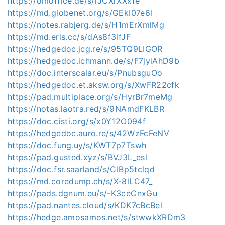
https://omoffice.de/s/rJCXrXXxfe
https://md.globenet.org/s/GEkI07e6l
https://notes.rabjerg.de/s/H1mErXmlMg
https://md.eris.cc/s/dAs8f3lfJF
https://hedgedoc.jcg.re/s/95TQ9LIGOR
https://hedgedoc.ichmann.de/s/F7jyiAhD9b
https://doc.interscalar.eu/s/PnubsguOo
https://hedgedoc.et.aksw.org/s/XwFR22cfk
https://pad.multiplace.org/s/HyrBr7meMg
https://notas.laotra.red/s/9NAmdFKLBR
https://doc.cisti.org/s/x0Y12O094f
https://hedgedoc.auro.re/s/42WzFcFeNV
https://doc.fung.uy/s/KWT7p7Tswh
https://pad.gusted.xyz/s/BVJ3L_esl
https://doc.fsr.saarland/s/CIBp5tclqd
https://md.coredump.ch/s/X-8lLC47_
https://pads.dgnum.eu/s/-K3ceCnxGu
https://pad.nantes.cloud/s/KDK7cBcBel
https://hedge.amosamos.net/s/stwwkXRDm3