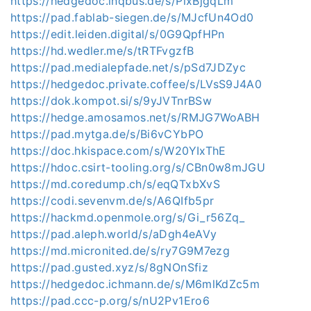
https://hedgedoc.inqbus.de/s/PlxBjgqLm
https://pad.fablab-siegen.de/s/MJcfUn4Od0
https://edit.leiden.digital/s/0G9QpfHPn
https://hd.wedler.me/s/tRTFvgzfB
https://pad.medialepfade.net/s/pSd7JDZyc
https://hedgedoc.private.coffee/s/LVsS9J4A0
https://dok.kompot.si/s/9yJVTnrBSw
https://hedge.amosamos.net/s/RMJG7WoABH
https://pad.mytga.de/s/Bi6vCYbPO
https://doc.hkispace.com/s/W20YIxThE
https://hdoc.csirt-tooling.org/s/CBn0w8mJGU
https://md.coredump.ch/s/eqQTxbXvS
https://codi.sevenvm.de/s/A6QIfb5pr
https://hackmd.openmole.org/s/Gi_r56Zq_
https://pad.aleph.world/s/aDgh4eAVy
https://md.micronited.de/s/ry7G9M7ezg
https://pad.gusted.xyz/s/8gNOnSfiz
https://hedgedoc.ichmann.de/s/M6mlKdZc5m
https://pad.ccc-p.org/s/nU2Pv1Ero6