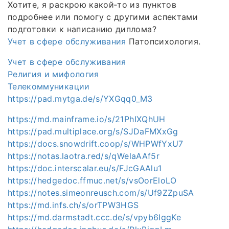
Хотите, я раскрою какой‑то из пунктов
подробнее или помогу с другими аспектами
подготовки к написанию диплома?
Учет в сфере обслуживания
Патопсихология.
Учет в сфере обслуживания
Религия и мифология
Телекоммуникации
https://pad.mytga.de/s/YXGqq0_M3
https://md.mainframe.io/s/21PhIXQhUH
https://pad.multiplace.org/s/SJDaFMXxGg
https://docs.snowdrift.coop/s/WHPWfYxU7
https://notas.laotra.red/s/qWelaAAf5r
https://doc.interscalar.eu/s/FJcGAAlu1
https://hedgedoc.ffmuc.net/s/vsOorEloLO
https://notes.simeonreusch.com/s/Uf9ZZpuSA
https://md.infs.ch/s/orTPW3HGS
https://md.darmstadt.ccc.de/s/vpyb6IggKe