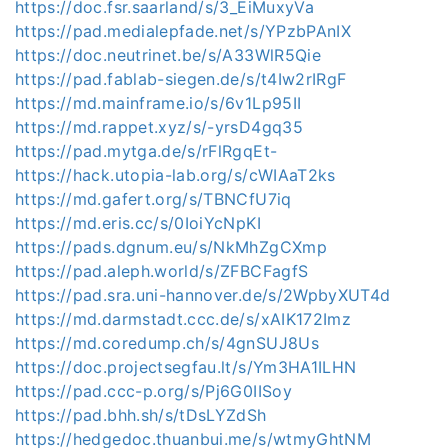
https://doc.fsr.saarland/s/3_EiMuxyVa
https://pad.medialepfade.net/s/YPzbPAnIX
https://doc.neutrinet.be/s/A33WlR5Qie
https://pad.fablab-siegen.de/s/t4Iw2rIRgF
https://md.mainframe.io/s/6v1Lp95II
https://md.rappet.xyz/s/-yrsD4gq35
https://pad.mytga.de/s/rFlRgqEt-
https://hack.utopia-lab.org/s/cWIAaT2ks
https://md.gafert.org/s/TBNCfU7iq
https://md.eris.cc/s/0IoiYcNpKI
https://pads.dgnum.eu/s/NkMhZgCXmp
https://pad.aleph.world/s/ZFBCFagfS
https://pad.sra.uni-hannover.de/s/2WpbyXUT4d
https://md.darmstadt.ccc.de/s/xAIK172Imz
https://md.coredump.ch/s/4gnSUJ8Us
https://doc.projectsegfau.lt/s/Ym3HA1ILHN
https://pad.ccc-p.org/s/Pj6G0IISoy
https://pad.bhh.sh/s/tDsLYZdSh
https://hedgedoc.thuanbui.me/s/wtmyGhtNM