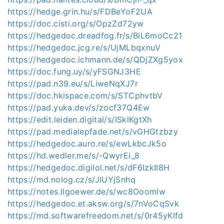
https://hedge.grin.hu/s/FDBeYoF2UA
https://doc.cisti.org/s/OpzZd72yw
https://hedgedoc.dreadfog.fr/s/BiL6moCc21
https://hedgedoc.jcg.re/s/UjMLbqxnuV
https://hedgedoc.ichmann.de/s/QDjZXg5yox
https://doc.fung.uy/s/yFSGNJ3HE
https://pad.n39.eu/s/LiweNqXJ7r
https://doc.hkispace.com/s/STCphvtbV
https://pad.yuka.dev/s/zocf37Q4Ew
https://edit.leiden.digital/s/ISklKgtXh
https://pad.medialepfade.net/s/vGHGtzbzy
https://hedgedoc.auro.re/s/ewLkbcJk5o
https://hd.wedler.me/s/-QwyrEi_8
https://hedgedoc.digilol.net/s/dF6IzkII8H
https://md.nolog.cz/s/JlUYjSnhq
https://notes.llgoewer.de/s/wc8Ooomlw
https://hedgedoc.et.aksw.org/s/7nVoCqSvk
https://md.softwarefreedom.net/s/0r45yKlfd