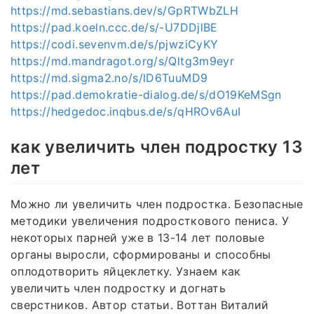
https://md.sebastians.dev/s/GpRTWbZLH
https://pad.koeln.ccc.de/s/-U7DDjlBE
https://codi.sevenvm.de/s/pjwziCyKY
https://md.mandragot.org/s/Qltg3m9eyr
https://md.sigma2.no/s/lD6TuuMD9
https://pad.demokratie-dialog.de/s/dO19KeMSgn
https://hedgedoc.inqbus.de/s/qHROv6AuI
как увеличить член подростку 13
лет
Можно ли увеличить член подростка. Безопасные
методики увеличения подросткового пениса. У
некоторых парней уже в 13-14 лет половые
органы выросли, сформированы и способны
оплодотворить яйцеклетку. Узнаем как
увеличить член подростку и догнать
сверстников. Автор статьи. Воттан Виталий