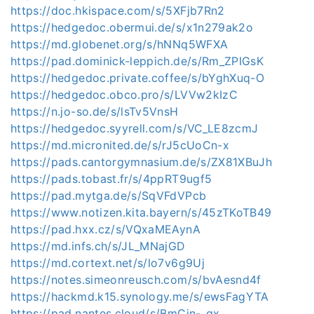
https://doc.hkispace.com/s/5XFjb7Rn2
https://hedgedoc.obermui.de/s/x1n279ak2o
https://md.globenet.org/s/hNNq5WFXA
https://pad.dominick-leppich.de/s/Rm_ZPIGsK
https://hedgedoc.private.coffee/s/bYghXuq-O
https://hedgedoc.obco.pro/s/LVVw2kIzC
https://n.jo-so.de/s/lsTv5VnsH
https://hedgedoc.syyrell.com/s/VC_LE8zcmJ
https://md.micronited.de/s/rJ5cUoCn-x
https://pads.cantorgymnasium.de/s/ZX81XBuJh
https://pads.tobast.fr/s/4ppRT9ugf5
https://pad.mytga.de/s/SqVFdVPcb
https://www.notizen.kita.bayern/s/45zTKoTB49
https://pad.hxx.cz/s/VQxaMEAynA
https://md.infs.ch/s/JL_MNajGD
https://md.cortext.net/s/lo7v6g9Uj
https://notes.simeonreusch.com/s/bvAesnd4f
https://hackmd.k15.synology.me/s/ewsFagYTA
https://pad.nantes.cloud/s/BmCjn-_qx