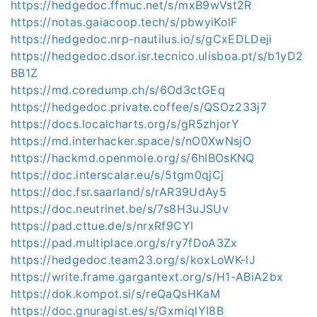
https://hedgedoc.ffmuc.net/s/mxB9wVst2R
https://notas.gaiacoop.tech/s/pbwyiKolF
https://hedgedoc.nrp-nautilus.io/s/gCxEDLDeji
https://hedgedoc.dsor.isr.tecnico.ulisboa.pt/s/b1yD2
BB1Z
https://md.coredump.ch/s/6Od3ctGEq
https://hedgedoc.private.coffee/s/QSOz233j7
https://docs.localcharts.org/s/gR5zhjorY
https://md.interhacker.space/s/nO0XwNsjO
https://hackmd.openmole.org/s/6hIBOsKNQ
https://doc.interscalar.eu/s/5tgm0qjCj
https://doc.fsr.saarland/s/rAR39UdAy5
https://doc.neutrinet.be/s/7s8H3uJSUv
https://pad.cttue.de/s/nrxRf9CYI
https://pad.multiplace.org/s/ry7fDoA3Zx
https://hedgedoc.team23.org/s/koxLoWK-lJ
https://write.frame.gargantext.org/s/H1-ABiA2bx
https://dok.kompot.si/s/reQaQsHKaM
https://doc.gnuragist.es/s/GxmiqlYI8B