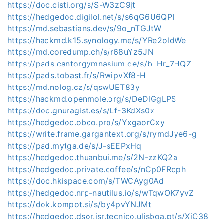
https://doc.cisti.org/s/S-W3zC9jt
https://hedgedoc.digilol.net/s/s6qG6U6QPI
https://md.sebastians.dev/s/9o_nTGJtW
https://hackmd.k15.synology.me/s/YRe2oldWe
https://md.coredump.ch/s/r68uYz5JN
https://pads.cantorgymnasium.de/s/bLHr_7HQZ
https://pads.tobast.fr/s/RwipvXf8-H
https://md.nolog.cz/s/qswUET83y
https://hackmd.openmole.org/s/DeDIGgLPS
https://doc.gnuragist.es/s/Lf-3KdXs0x
https://hedgedoc.obco.pro/s/YxgaorCxy
https://write.frame.gargantext.org/s/rymdJye6-g
https://pad.mytga.de/s/J-sEEPxHq
https://hedgedoc.thuanbui.me/s/2N-zzKQ2a
https://hedgedoc.private.coffee/s/nCp0FRdph
https://doc.hkispace.com/s/TWCAyg0Ad
https://hedgedoc.nrp-nautilus.io/s/wTqwOK7yvZ
https://dok.kompot.si/s/by4pvYNJMt
https://hedgedoc.dsor.isr.tecnico.ulisboa.pt/s/XiO38