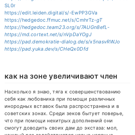
SL0r
https://edit.leiden.digital/s/-EwPP3GVa
https://hedgedoc.ffmuc.net/s/CmhrTz-
gT
https://hedgedoc.team23.org/s/7AUGn8efL-
https://md.cortext.net/s/nVpDaYOgJ
https://pad.demokratie-dialog.de/s/x5nasvRWJo
https://pad.yuka.dev/s/CHeQx0Dfd
как на зоне увеличивают член
Насколько я знаю, тяга к совершенствованию
себя как любовника при помощи различных
инородных вставок была распространена и в
советских зонах. Среди зеков бытует поверье,
что при помощи нехитрых дополнений они
смогут доводить своих дам до экстаза: мол,