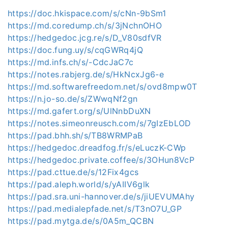
https://doc.hkispace.com/s/cNn-9bSm1
https://md.coredump.ch/s/3jNchnOHO
https://hedgedoc.jcg.re/s/D_V80sdfVR
https://doc.fung.uy/s/cqGWRq4jQ
https://md.infs.ch/s/-CdcJaC7c
https://notes.rabjerg.de/s/HkNcxJg6-e
https://md.softwarefreedom.net/s/ovd8mpw0T
https://n.jo-so.de/s/ZWwqNf2gn
https://md.gafert.org/s/UlNnbDuXN
https://notes.simeonreusch.com/s/7gIzEbLOD
https://pad.bhh.sh/s/TB8WRMPaB
https://hedgedoc.dreadfog.fr/s/eLuczK-CWp
https://hedgedoc.private.coffee/s/3OHun8VcP
https://pad.cttue.de/s/12Fix4gcs
https://pad.aleph.world/s/yAIIV6glk
https://pad.sra.uni-hannover.de/s/jiUEVUMAhy
https://pad.medialepfade.net/s/T3nO7U_GP
https://pad.mytga.de/s/0A5m_QCBN