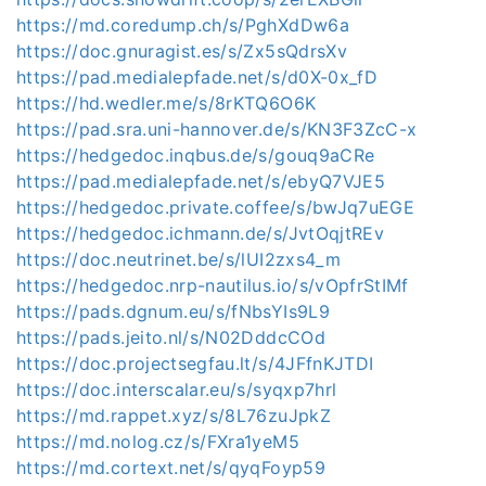
https://md.coredump.ch/s/PghXdDw6a
https://doc.gnuragist.es/s/Zx5sQdrsXv
https://pad.medialepfade.net/s/d0X-0x_fD
https://hd.wedler.me/s/8rKTQ6O6K
https://pad.sra.uni-hannover.de/s/KN3F3ZcC-x
https://hedgedoc.inqbus.de/s/gouq9aCRe
https://pad.medialepfade.net/s/ebyQ7VJE5
https://hedgedoc.private.coffee/s/bwJq7uEGE
https://hedgedoc.ichmann.de/s/JvtOqjtREv
https://doc.neutrinet.be/s/lUI2zxs4_m
https://hedgedoc.nrp-nautilus.io/s/vOpfrStIMf
https://pads.dgnum.eu/s/fNbsYIs9L9
https://pads.jeito.nl/s/N02DddcCOd
https://doc.projectsegfau.lt/s/4JFfnKJTDI
https://doc.interscalar.eu/s/syqxp7hrl
https://md.rappet.xyz/s/8L76zuJpkZ
https://md.nolog.cz/s/FXra1yeM5
https://md.cortext.net/s/qyqFoyp59