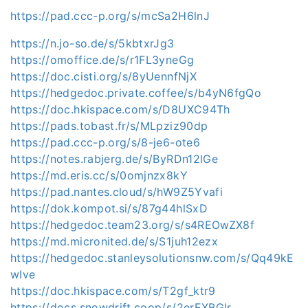
https://pad.ccc-p.org/s/mcSa2H6lnJ
https://n.jo-so.de/s/5kbtxrJg3
https://omoffice.de/s/r1FL3yneGg
https://doc.cisti.org/s/8yUennfNjX
https://hedgedoc.private.coffee/s/b4yN6fgQo
https://doc.hkispace.com/s/D8UXC94Th
https://pads.tobast.fr/s/MLpziz90dp
https://pad.ccc-p.org/s/8-je6-ote6
https://notes.rabjerg.de/s/ByRDn12lGe
https://md.eris.cc/s/0omjnzx8kY
https://pad.nantes.cloud/s/hW9Z5Yvafi
https://dok.kompot.si/s/87g44hlSxD
https://hedgedoc.team23.org/s/s4REOwZX8f
https://md.micronited.de/s/S1juh12ezx
https://hedgedoc.stanleysolutionsnw.com/s/Qq49kE
wIve
https://doc.hkispace.com/s/T2gf_ktr9
https://docs.snowdrift.coop/s/2erEXBGlr