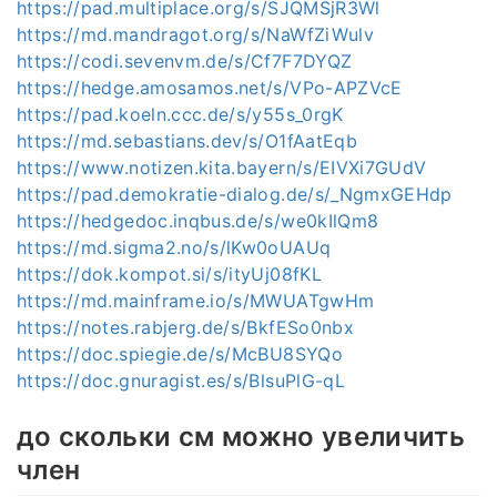
https://pad.multiplace.org/s/SJQMSjR3Wl
https://md.mandragot.org/s/NaWfZiWulv
https://codi.sevenvm.de/s/Cf7F7DYQZ
https://hedge.amosamos.net/s/VPo-APZVcE
https://pad.koeln.ccc.de/s/y55s_0rgK
https://md.sebastians.dev/s/O1fAatEqb
https://www.notizen.kita.bayern/s/EIVXi7GUdV
https://pad.demokratie-dialog.de/s/_NgmxGEHdp
https://hedgedoc.inqbus.de/s/we0kIlQm8
https://md.sigma2.no/s/lKw0oUAUq
https://dok.kompot.si/s/ityUj08fKL
https://md.mainframe.io/s/MWUATgwHm
https://notes.rabjerg.de/s/BkfESo0nbx
https://doc.spiegie.de/s/McBU8SYQo
https://doc.gnuragist.es/s/BlsuPlG-qL
до скольки см можно увеличить
член