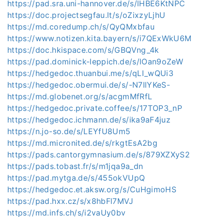
https://pad.sra.uni-hannover.de/s/lHBE6KtNPC
https://doc.projectsegfau.lt/s/oZixzyLjhU
https://md.coredump.ch/s/QyQMxbfau
https://www.notizen.kita.bayern/s/i7QExWkU6M
https://doc.hkispace.com/s/GBQVng_4k
https://pad.dominick-leppich.de/s/lOan9oZeW
https://hedgedoc.thuanbui.me/s/qLI_wQUi3
https://hedgedoc.obermui.de/s/-N7IlYKeS-
https://md.globenet.org/s/acgmMfRfL
https://hedgedoc.private.coffee/s/17TOP3_nP
https://hedgedoc.ichmann.de/s/ika9aF4juz
https://n.jo-so.de/s/LEYfU8Um5
https://md.micronited.de/s/rkgtEsA2bg
https://pads.cantorgymnasium.de/s/879XZXyS2
https://pads.tobast.fr/s/m1jqa9a_dn
https://pad.mytga.de/s/455okVUpQ
https://hedgedoc.et.aksw.org/s/CuHgimoHS
https://pad.hxx.cz/s/x8hbFl7MVJ
https://md.infs.ch/s/i2vaUy0bv