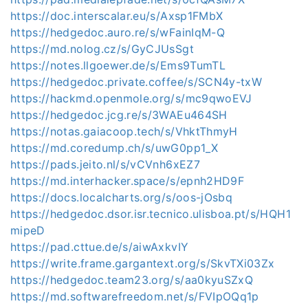
https://doc.interscalar.eu/s/Axsp1FMbX
https://hedgedoc.auro.re/s/wFainIqM-Q
https://md.nolog.cz/s/GyCJUsSgt
https://notes.llgoewer.de/s/Ems9TumTL
https://hedgedoc.private.coffee/s/SCN4y-txW
https://hackmd.openmole.org/s/mc9qwoEVJ
https://hedgedoc.jcg.re/s/3WAEu464SH
https://notas.gaiacoop.tech/s/VhktThmyH
https://md.coredump.ch/s/uwG0pp1_X
https://pads.jeito.nl/s/vCVnh6xEZ7
https://md.interhacker.space/s/epnh2HD9F
https://docs.localcharts.org/s/oos-jOsbq
https://hedgedoc.dsor.isr.tecnico.ulisboa.pt/s/HQH1
mipeD
https://pad.cttue.de/s/aiwAxkvIY
https://write.frame.gargantext.org/s/SkvTXi03Zx
https://hedgedoc.team23.org/s/aa0kyuSZxQ
https://md.softwarefreedom.net/s/FVIpOQq1p