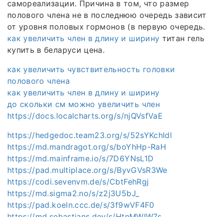
самореализации. Причина в том, что размер
полового члена не в последнюю очередь зависит
от уровня половых гормонов (в первую очередь.
как увеличить член в длину и ширину
титан гель
купить в беларуси цена.
как увеличить чувствительность головки
полового члена
как увеличить член в длину и ширину
до скольки см можно увеличить член
https://docs.localcharts.org/s/njQVsfVaE
https://hedgedoc.team23.org/s/52sYKchIdl
https://md.mandragot.org/s/boYhHp-RaH
https://md.mainframe.io/s/7D6YNsL1D
https://pad.multiplace.org/s/ByvGVsR3We
https://codi.sevenvm.de/s/CbtFehRgj
https://md.sigma2.no/s/z2j3U5bJ_
https://pad.koeln.ccc.de/s/3f9wVF4F0
https://md.sebastians.dev/s/HtnMWIW7s