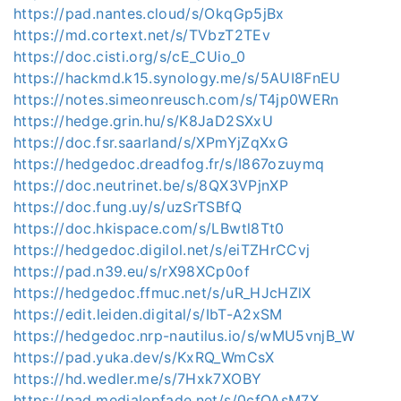
https://pad.nantes.cloud/s/OkqGp5jBx
https://md.cortext.net/s/TVbzT2TEv
https://doc.cisti.org/s/cE_CUio_0
https://hackmd.k15.synology.me/s/5AUI8FnEU
https://notes.simeonreusch.com/s/T4jp0WERn
https://hedge.grin.hu/s/K8JaD2SXxU
https://doc.fsr.saarland/s/XPmYjZqXxG
https://hedgedoc.dreadfog.fr/s/I867ozuymq
https://doc.neutrinet.be/s/8QX3VPjnXP
https://doc.fung.uy/s/uzSrTSBfQ
https://doc.hkispace.com/s/LBwtl8Tt0
https://hedgedoc.digilol.net/s/eiTZHrCCvj
https://pad.n39.eu/s/rX98XCp0of
https://hedgedoc.ffmuc.net/s/uR_HJcHZlX
https://edit.leiden.digital/s/IbT-A2xSM
https://hedgedoc.nrp-nautilus.io/s/wMU5vnjB_W
https://pad.yuka.dev/s/KxRQ_WmCsX
https://hd.wedler.me/s/7Hxk7XOBY
https://pad.medialepfade.net/s/0cfQAsM7X