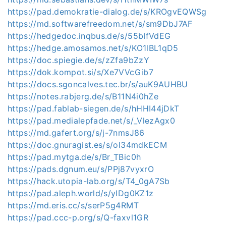
https://pad.demokratie-dialog.de/s/KROgvEQWSg
https://md.softwarefreedom.net/s/sm9DbJ7AF
https://hedgedoc.inqbus.de/s/55bIfVdEG
https://hedge.amosamos.net/s/KO1lBL1qD5
https://doc.spiegie.de/s/zZfa9bZzY
https://dok.kompot.si/s/Xe7VVcGib7
https://docs.sgoncalves.tec.br/s/auK9AUHBU
https://notes.rabjerg.de/s/B11N4i0hZe
https://pad.fablab-siegen.de/s/hHHI44jDkT
https://pad.medialepfade.net/s/_VlezAgx0
https://md.gafert.org/s/j-7nmsJ86
https://doc.gnuragist.es/s/ol34mdkECM
https://pad.mytga.de/s/Br_TBic0h
https://pads.dgnum.eu/s/PPj87vyxrO
https://hack.utopia-lab.org/s/T4_0gA7Sb
https://pad.aleph.world/s/ylDg0KZ1z
https://md.eris.cc/s/serP5g4RMT
https://pad.ccc-p.org/s/Q-faxvl1GR