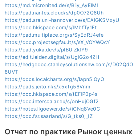
https://md.micronited.de/s/B1y_AyElMl
https://pad.nantes.cloud/s/dp0O72Q8Uh
https://pad.sra.uni-hannover.de/s/EAiGKSMxyU
https://doc.hkispace.com/s/lMbfTy1Et
https://pad.multiplace.org/s/SyEdRJ4efe
https://doc.projectsegfau.lt/s/sX_VOYWQcY
https://pad.yuka.dev/s/plBUlZkIY9
https://edit.leiden.digital/s/UgIG2o4ZH
https://hedgedoc.stanleysolutionsnw.com/s/D02QdO
8UVT
https://docs.localcharts.org/s/Iapn5iQyO
https://pads.jeito.nl/s/x5xTg56Vnm
https://doc.hkispace.com/s/tEFIP0p4s
https://doc.interscalar.eu/s/onHujOGf2
https://notes.llgoewer.de/s/iCNq8Ve0C
https://doc.fsr.saarland/s/G_tks0j_lZ
Отчет по практике Рынок ценных