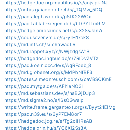
https://hedgedoc.nrp-nautilus.io/s/anjsjpkiNJ
https://notas.gaiacoop.tech/s/_TQMw_5DQ
https://pad.aleph.world/s/pSfK22WCx
https://pad.fablab-siegen.de/s/bDPYtLm9IM
https://hedge.amosamos.net/s/dX2SyJan7i
https://codi.sevenvm.de/s/-yrH17ckS
https://md.infs.ch/s/jc6awaqLR
https://md.rappet.xyz/s/NWjzdgsWrB
https://hedgedoc.inqbus.de/s/7RlDvZVTz
https://pad.koeln.ccc.de/s/AgRFoeb_8
https://md.globenet.org/s/MdPbNfBF3
https://notes.simeonreusch.com/s/caVBSCKmE
https://pad.mytga.de/s/AFhieNQ3I
https://md.sebastians.dev/s/hsBGjDJp3
https://md.sigma2.no/s/I6sQGwsip
https://write.frame.gargantext.org/s/Byyt21ElMg
https://pad.n39.eu/s/6yP7EM8or7
https://hedgedoc.jcg.re/s/Tg2clHRsAB
https://hedge.grin.hu/s/YC6Xj2Ss8A