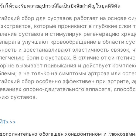
ให้รองรับหลายอุปกรณ์ถือเป็นปัจจัยสำคัญในยุคดิจิทัล
айский сбор для суставов работает на основе си
экстрактов, которые проникают в глубокие слои т
аление суставов и стимулируя регенерацию хрящ
епарата улучшают кровообращение в области сус
ность и восстанавливают эластичность связок, ч
егчению боли в суставах. В отличие от синтетиче
ор не вызывает привыкания и действует комплекс
лемы, а не только на симптомы артроза или осте
айский сбор особенно эффективен при артрите, а
еваниях опорно-двигательного аппарата, способ
нию суставов.
ЙТ>>>
 дополнительно обогащен хондроитином и глюкозам