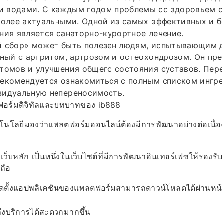
 водами. С каждым годом проблемы со здоровьем 
более актуальными. Одной из самых эффективных и 
ния является санаторно-курортное лечение.
й сбор» может быть полезен людям, испытывающим 
нный с артритом, артрозом и остеохондрозом. Он пр
томов и улучшения общего состояния суставов. Пер
екомендуется ознакомиться с полным списком ингре
видуальную непереносимость.
อร์มดิจิทัลและบทบาทของ ib888
คโนโลยีมองว่าแพลตฟอร์มออนไลน์ต้องมีการพัฒนาอย่างต่อเนื่องเ
็บหลัก เป็นหนึ่งในเว็บไซต์ที่มีการพัฒนาอินเทอร์เฟซให้รองรั
ถือ
ารติดตั้งแอปพลิเคชันของแพลตฟอร์มสามารถดาวน์โหลดได้ผ่านหน
ถึงบริการได้สะดวกมากขึ้น