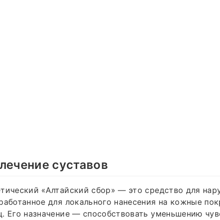
лечение суставов
тический «Алтайский сбор» — это средство для нар
работанное для локального нанесения на кожные пок
. Его назначение — способствовать уменьшению чув