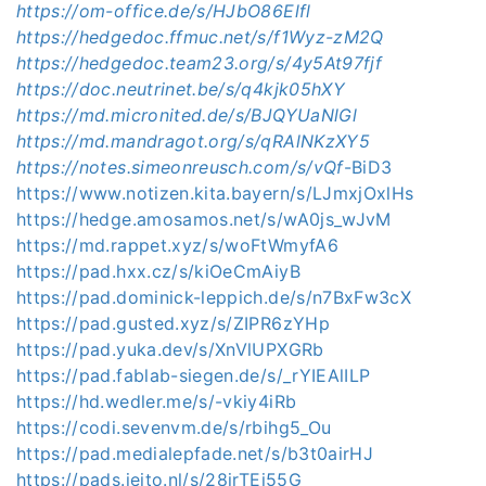
https://om-office.de/s/HJbO86Elfl
https://hedgedoc.ffmuc.net/s/f1Wyz-zM2Q
https://hedgedoc.team23.org/s/4y5At97fjf
https://doc.neutrinet.be/s/q4kjk05hXY
https://md.micronited.de/s/BJQYUaNlGl
https://md.mandragot.org/s/qRAlNKzXY5
https://notes.simeonreusch.com/s/vQf
-BiD3
https://www.notizen.kita.bayern/s/LJmxjOxlHs
https://hedge.amosamos.net/s/wA0js_wJvM
https://md.rappet.xyz/s/woFtWmyfA6
https://pad.hxx.cz/s/kiOeCmAiyB
https://pad.dominick-leppich.de/s/n7BxFw3cX
https://pad.gusted.xyz/s/ZIPR6zYHp
https://pad.yuka.dev/s/XnVlUPXGRb
https://pad.fablab-siegen.de/s/_rYIEAlILP
https://hd.wedler.me/s/-vkiy4iRb
https://codi.sevenvm.de/s/rbihg5_Ou
https://pad.medialepfade.net/s/b3t0airHJ
https://pads.jeito.nl/s/28jrTEi55G