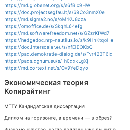
https://md.globenet.org/s/s6fBlc9HW
https://doc.projectsegfau.lt/s/69Co3nmX0e
https://md.sigma2.no/s/oMrKU8cza
https://omoffice.de/s/SkqhL64efg
https://md.softwarefreedom.net/s/GZzrKfWd7
https://hedgedoc.nrp-nautilus.io/s/k9HhKtqoHe
https://doc.interscalar.eu/s/nfEiEOKbQ
https://pad.demokratie-dialog.de/s/Fvr423T6lq
https://pads.dgnum.eu/s/_h0qxkLgXj
https://md.cortext.net/s/Ov9YeDqyo
Экономическая теория
Копирайтинг
МГТУ Кандидатская диссертация
Диплом на горизонте, а времени — в обрез?
Знакомо чувство, когда дедлайн уже дышит в