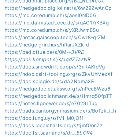
https://pad.multiplace.org/s/BJ_NLp4eGx
https://hedgedoc.digilol.net/s/6w29ZwAnCp
https://md.coredump.ch/s/aosl0ND0G
https://md.darmstadt.ccc.de/s/qAG17iKBXg
https://md.coredump.ch/s/yXRJwmBSu
https://notas.gaiacoop.tech/s/Cwr8-qrZM
https://hedge.grin.hu/s/hRarJXZk-d
https://pad.cttue.de/s/0M-
-3VRD
https://dok.kompot.si/s/JgdZTazNR
https://docs.snowdrift.coop/s/3nRAKldVg
https://hdoc.csirt-tooling.org/s/ZkvUhMexXf
https://doc.spiegie.de/s/dA2NomaXE
https://hedgedoc.et.aksw.org/s/nPccBWza6
https://hedgedoc.ichmann.de/s/Hmrq50fpTT
https://notes.llgoewer.de/s/e7029LTug
https://pads.cantorgymnasium.de/s/BoTzk_i_h
https://doc.fung.uy/s/fV1_M0jOf1
https://docs.localcharts.org/s/tjmf0nnZz
https://doc.fsr.saarland/s/
dr__8bOR4