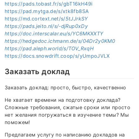
https://pads.tobast.fr/s/gbT16kH49i
https://pad.mytga.de/s/xtk8fb8SA
https://md.cortext.net/s/
5tJJrkSY
https://pads.jeito.nl/s/-djRup0xDy
https://doc.interscalar.eu/s/YC6MKXXTY
https://hedgedoc.ichmann.de/s/04Dr2y0KM0
https://pad.aleph.world/s/TOV_RxqH
https://docs.snowdrift.coop/s/yUmpoJVLX
Заказать доклад
Заказать доклад: просто, быстро, качественно
Не хватает времени на подготовку доклада?
Сложные требования, сжатые сроки или просто
нет желания погружаться в изучение темы? Мы
поможем!
Предлагаем услугу по написанию докладов на