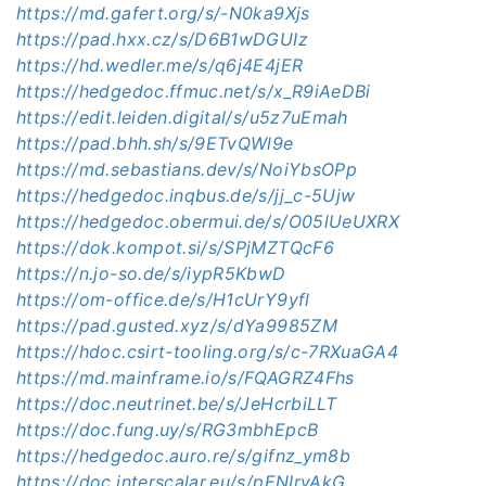
https://md.gafert.org/s/-N0ka9Xjs
https://pad.hxx.cz/s/D6B1wDGUIz
https://hd.wedler.me/s/q6j4E4jER
https://hedgedoc.ffmuc.net/s/x_R9iAeDBi
https://edit.leiden.digital/s/u5z7uEmah
https://pad.bhh.sh/s/9ETvQWl9e
https://md.sebastians.dev/s/NoiYbsOPp
https://hedgedoc.inqbus.de/s/jj_c-5Ujw
https://hedgedoc.obermui.de/s/O05lUeUXRX
https://dok.kompot.si/s/SPjMZTQcF6
https://n.jo-so.de/s/iypR5KbwD
https://om-office.de/s/H1cUrY9yfl
https://pad.gusted.xyz/s/dYa9985ZM
https://hdoc.csirt-tooling.org/s/c-7RXuaGA4
https://md.mainframe.io/s/FQAGRZ4Fhs
https://doc.neutrinet.be/s/JeHcrbiLLT
https://doc.fung.uy/s/RG3mbhEpcB
https://hedgedoc.auro.re/s/gifnz_ym8b
https://doc.interscalar.eu/s/pENIryAkG