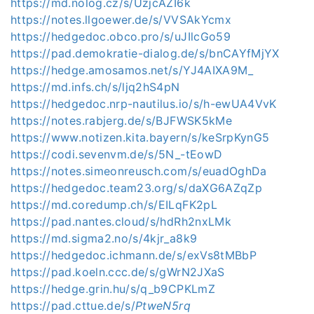
https://md.nolog.cz/s/UzjcAZI6k
https://notes.llgoewer.de/s/VVSAkYcmx
https://hedgedoc.obco.pro/s/uJIlcGo59
https://pad.demokratie-dialog.de/s/bnCAYfMjYX
https://hedge.amosamos.net/s/YJ4AIXA9M_
https://md.infs.ch/s/ljq2hS4pN
https://hedgedoc.nrp-nautilus.io/s/h-ewUA4VvK
https://notes.rabjerg.de/s/BJFWSK5kMe
https://www.notizen.kita.bayern/s/keSrpKynG5
https://codi.sevenvm.de/s/5N_-tEowD
https://notes.simeonreusch.com/s/euadOghDa
https://hedgedoc.team23.org/s/daXG6AZqZp
https://md.coredump.ch/s/EILqFK2pL
https://pad.nantes.cloud/s/hdRh2nxLMk
https://md.sigma2.no/s/4kjr_a8k9
https://hedgedoc.ichmann.de/s/exVs8tMBbP
https://pad.koeln.ccc.de/s/gWrN2JXaS
https://hedge.grin.hu/s/q_b9CPKLmZ
https://pad.cttue.de/s/
PtweN5rq