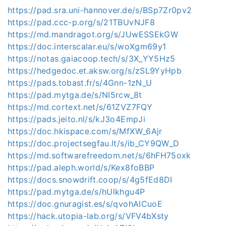
https://pad.sra.uni-hannover.de/s/BSp7Zr0pv2
https://pad.ccc-p.org/s/21TBUvNJF8
https://md.mandragot.org/s/JUwESSEkGW
https://doc.interscalar.eu/s/woXgm69y1
https://notas.gaiacoop.tech/s/3X_YY5Hz5
https://hedgedoc.et.aksw.org/s/zSL9YyHpb
https://pads.tobast.fr/s/4Gnn-1zN_U
https://pad.mytga.de/s/NI5rcw_8t
https://md.cortext.net/s/61ZVZ7FQY
https://pads.jeito.nl/s/kJ3o4EmpJi
https://doc.hkispace.com/s/MfXW_6Ajr
https://doc.projectsegfau.lt/s/ib_CY9QW_D
https://md.softwarefreedom.net/s/6hFH75oxk
https://pad.aleph.world/s/Kex8foBBP
https://docs.snowdrift.coop/s/4g5fEd8DI
https://pad.mytga.de/s/hUlkhgu4P
https://doc.gnuragist.es/s/qvohAICuoE
https://hack.utopia-lab.org/s/VFV4bXsty