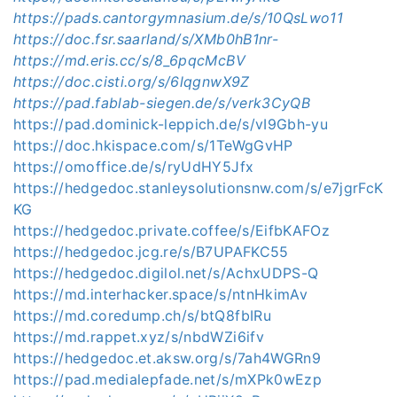
https://pads.cantorgymnasium.de/s/10QsLwo11
https://doc.fsr.saarland/s/XMb0hB1nr-
https://md.eris.cc/s/8_6pqcMcBV
https://doc.cisti.org/s/6lqgnwX9Z
https://pad.fablab-siegen.de/s/verk3CyQB
https://pad.dominick-leppich.de/s/vI9Gbh-yu
https://doc.hkispace.com/s/1TeWgGvHP
https://omoffice.de/s/ryUdHY5Jfx
https://hedgedoc.stanleysolutionsnw.com/s/e7jgrFcK
KG
https://hedgedoc.private.coffee/s/EifbKAFOz
https://hedgedoc.jcg.re/s/B7UPAFKC55
https://hedgedoc.digilol.net/s/AchxUDPS-Q
https://md.interhacker.space/s/ntnHkimAv
https://md.coredump.ch/s/btQ8fbIRu
https://md.rappet.xyz/s/nbdWZi6ifv
https://hedgedoc.et.aksw.org/s/7ah4WGRn9
https://pad.medialepfade.net/s/mXPk0wEzp