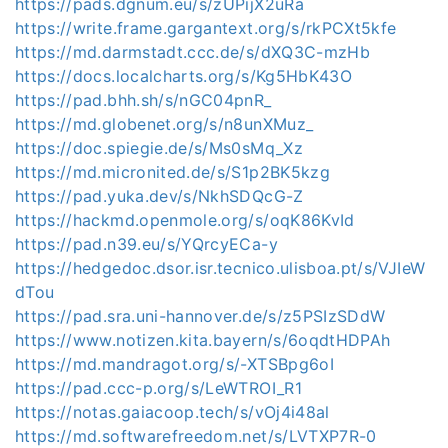
https://pads.dgnum.eu/s/zUPijX2uRa
https://write.frame.gargantext.org/s/rkPCXt5kfe
https://md.darmstadt.ccc.de/s/dXQ3C-mzHb
https://docs.localcharts.org/s/Kg5HbK43O
https://pad.bhh.sh/s/nGC04pnR_
https://md.globenet.org/s/n8unXMuz_
https://doc.spiegie.de/s/Ms0sMq_Xz
https://md.micronited.de/s/S1p2BK5kzg
https://pad.yuka.dev/s/NkhSDQcG-Z
https://hackmd.openmole.org/s/oqK86KvId
https://pad.n39.eu/s/YQrcyECa-y
https://hedgedoc.dsor.isr.tecnico.ulisboa.pt/s/VJIeW
dTou
https://pad.sra.uni-hannover.de/s/z5PSIzSDdW
https://www.notizen.kita.bayern/s/6oqdtHDPAh
https://md.mandragot.org/s/-XTSBpg6oI
https://pad.ccc-p.org/s/LeWTROI_R1
https://notas.gaiacoop.tech/s/vOj4i48al
https://md.softwarefreedom.net/s/LVTXP7R-0