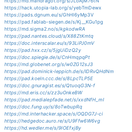
https://md.mandragot.org/s/JLoAjM76tN
https://hack.utopia-lab.org/s/yebTmDewx
https://pads.dgnum.eu/s/GhHI6yMp3V
https://pad.fablab-siegen.de/s/Kj__KGu1pg
https://md.sigma2.no/s/
kgkodwRA
https://pad.nantes.cloud/s/X88ZtKmtq
https://doc.interscalar.eu/s/93LiPJ0mV
https://pad.hxx.cz/s/5jgUiDzQ2y
https://doc.spiegie.de/s/CnHmqpqPt
https://md.globenet.org/s/w0ZG12sJ3
https://pad.dominick-leppich.de/s/IDRvQHdNm
https://pad.koeln.ccc.de/s/8LpcTLP5E
https://doc.gnuragist.es/s/QtuoqG3N-f
https://md.eris.cc/s/zz3uOnkeBW
https://pad.medialepfade.net/s/xxdNfH_mI
https://doc.fung.uy/s/8oTwbupRq
https://md.interhacker.space/s/OQDG7J-ci
https://hedgedoc.auro.re/s/U9Ffw6W6vg
https://hd.wedler.me/s/9lOEfxjBy