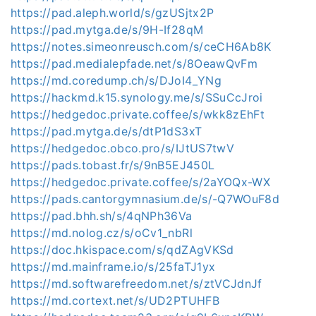
https://pad.aleph.world/s/gzUSjtx2P
https://pad.mytga.de/s/9H-If28qM
https://notes.simeonreusch.com/s/ceCH6Ab8K
https://pad.medialepfade.net/s/8OeawQvFm
https://md.coredump.ch/s/DJoI4_YNg
https://hackmd.k15.synology.me/s/SSuCcJroi
https://hedgedoc.private.coffee/s/wkk8zEhFt
https://pad.mytga.de/s/dtP1dS3xT
https://hedgedoc.obco.pro/s/IJtUS7twV
https://pads.tobast.fr/s/9nB5EJ450L
https://hedgedoc.private.coffee/s/2aYOQx-WX
https://pads.cantorgymnasium.de/s/-Q7WOuF8d
https://pad.bhh.sh/s/4qNPh36Va
https://md.nolog.cz/s/oCv1_nbRl
https://doc.hkispace.com/s/qdZAgVKSd
https://md.mainframe.io/s/25faTJ1yx
https://md.softwarefreedom.net/s/ztVCJdnJf
https://md.cortext.net/s/UD2PTUHFB