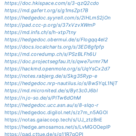
https://doc.hkispace.com/s/3-qzQ2cdo
https://md.gafert.org/s/g1msZpt7B
https://hedgedoc.syyrell.com/s/2lHLmS2jOn
https://pad.ccc-p.org/s/37xVzvXWmP
https://md.infs.ch/s/h-xtp7tny
https://hedgedoc.obermui.de/s/FIogqq4eI2
https://docs.localcharts.org/s/3ED8gfpfp
https://md.coredump.ch/s/PSzBLFh6U
https://doc.projectsegfau.lt/s/qwe7urmr7M
https://hackmd.openmole.org/s/UqYsCx2d7
https://notes.rabjerg.de/s/Skg35Ryp-e
https://hedgedoc.nrp-nautilus.io/s/8wSYqL1NjT
https://md.micronited.de/s/Byt3c0J6bl
https://n.jo-so.de/s/PlTw6dOhM
https://hedgedoc.ucc.asn.au/s/8-slqo-r
https://hedgedoc.digilol.net/s/z7m_n5AGOl
https://notas.gaiacoop.tech/s/UJ_ztzBnE
https://hedge.amosamos.net/s/LvMGOOeplP
https://pad.cttue.de/s/q11R7qOPI