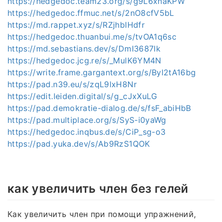
https://hedgedoc.team23.org/s/g9L6xnaKPW
https://hedgedoc.ffmuc.net/s/2nO8cfV5bL
https://md.rappet.xyz/s/RZjhbIHdfr
https://hedgedoc.thuanbui.me/s/tvOA1q6sc
https://md.sebastians.dev/s/DmI3687Ik
https://hedgedoc.jcg.re/s/_MulK6YM4N
https://write.frame.gargantext.org/s/Byl2tA16bg
https://pad.n39.eu/s/zqL9lxH8Nr
https://edit.leiden.digital/s/g_cJxXuLG
https://pad.demokratie-dialog.de/s/fsF_abiHbB
https://pad.multiplace.org/s/SyS-i0yaWg
https://hedgedoc.inqbus.de/s/CiP_sg-o3
https://pad.yuka.dev/s/Ab9RzS1QOK
как увеличить член без гелей
Как увеличить член при помощи упражнений,