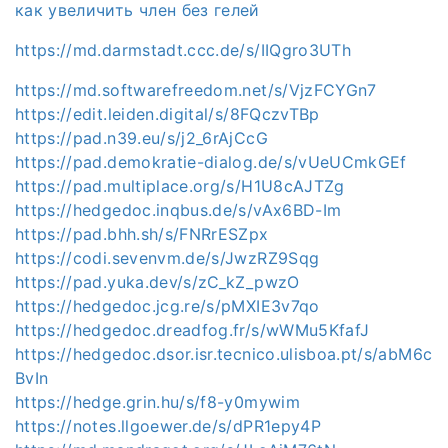
как увеличить член без гелей
https://md.darmstadt.ccc.de/s/IIQgro3UTh
https://md.softwarefreedom.net/s/VjzFCYGn7
https://edit.leiden.digital/s/8FQczvTBp
https://pad.n39.eu/s/j2_6rAjCcG
https://pad.demokratie-dialog.de/s/vUeUCmkGEf
https://pad.multiplace.org/s/H1U8cAJTZg
https://hedgedoc.inqbus.de/s/vAx6BD-Im
https://pad.bhh.sh/s/FNRrESZpx
https://codi.sevenvm.de/s/JwzRZ9Sqg
https://pad.yuka.dev/s/zC_kZ_pwzO
https://hedgedoc.jcg.re/s/pMXIE3v7qo
https://hedgedoc.dreadfog.fr/s/wWMu5KfafJ
https://hedgedoc.dsor.isr.tecnico.ulisboa.pt/s/abM6c
BvIn
https://hedge.grin.hu/s/f8-y0mywim
https://notes.llgoewer.de/s/dPR1epy4P