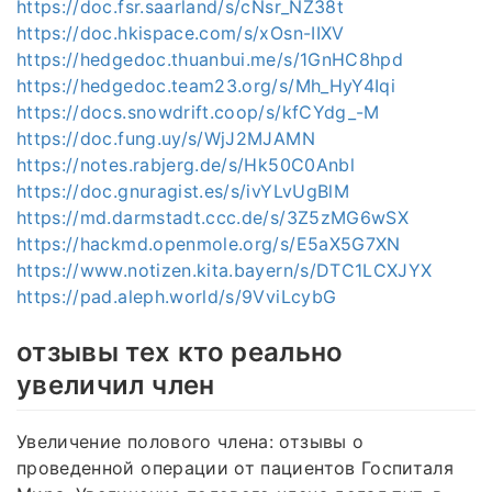
https://doc.fsr.saarland/s/cNsr_NZ38t
https://doc.hkispace.com/s/xOsn-IIXV
https://hedgedoc.thuanbui.me/s/1GnHC8hpd
https://hedgedoc.team23.org/s/Mh_HyY4Iqi
https://docs.snowdrift.coop/s/kfCYdg_-M
https://doc.fung.uy/s/WjJ2MJAMN
https://notes.rabjerg.de/s/Hk50C0Anbl
https://doc.gnuragist.es/s/ivYLvUgBlM
https://md.darmstadt.ccc.de/s/3Z5zMG6wSX
https://hackmd.openmole.org/s/E5aX5G7XN
https://www.notizen.kita.bayern/s/DTC1LCXJYX
https://pad.aleph.world/s/9VviLcybG
отзывы тех кто реально
увеличил член
Увеличение полового члена: отзывы о
проведенной операции от пациентов Госпиталя