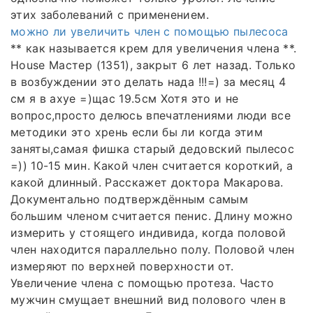
этих заболеваний с применением.
можно ли увеличить член с помощью пылесоса
** как называется крем для увеличения члена **.
House Мастер (1351), закрыт 6 лет назад. Только
в возбуждении это делать нада !!!=) за месяц 4
см я в ахуе =)щас 19.5см Хотя это и не
вопрос,просто делюсь впечатлениями люди все
методики это хрень если бы ли когда этим
заняты,самая фишка старый дедовский пылесос
=)) 10-15 мин. Какой член считается короткий, а
какой длинный. Расскажет доктора Макарова.
Документально подтверждённым самым
большим членом считается пенис. Длину можно
измерить у стоящего индивида, когда половой
член находится параллельно полу. Половой член
измеряют по верхней поверхности от.
Увеличение члена с помощью протеза. Часто
мужчин смущает внешний вид полового член в