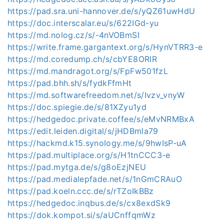
https://pad.sra.uni-hannover.de/s/yQZ61uwHdU
https://doc.interscalar.eu/s/622IGd-yu
https://md.nolog.cz/s/-4nVOBmSI
https://write.frame.gargantext.org/s/HynVTRR3-e
https://md.coredump.ch/s/cbYE8ORlR
https://md.mandragot.org/s/FpFw501fzL
https://pad.bhh.sh/s/fydkFfmHt
https://md.softwarefreedom.net/s/Ivzv_vnyW
https://doc.spiegie.de/s/81XZyu1yd
https://hedgedoc.private.coffee/s/eMvNRMBxA
https://edit.leiden.digital/s/jHDBmla79
https://hackmd.k15.synology.me/s/9hwIsP-uA
https://pad.multiplace.org/s/H1tnCCC3-e
https://pad.mytga.de/s/g8oEzjNEU
https://pad.medialepfade.net/s/1nGmCRAuO
https://pad.koeln.ccc.de/s/rTZoIkBBz
https://hedgedoc.inqbus.de/s/cx8exdSk9
https://dok.kompot.si/s/aUCnffqmWz