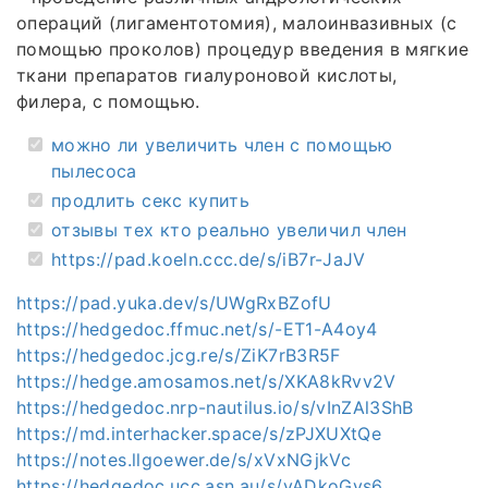
операций (лигаментотомия), малоинвазивных (с
помощью проколов) процедур введения в мягкие
ткани препаратов гиалуроновой кислоты,
филера, с помощью.
можно ли увеличить член с помощью
пылесоса
продлить секс купить
отзывы тех кто реально увеличил член
https://pad.koeln.ccc.de/s/iB7r-JaJV
https://pad.yuka.dev/s/UWgRxBZofU
https://hedgedoc.ffmuc.net/s/-ET1-A4oy4
https://hedgedoc.jcg.re/s/ZiK7rB3R5F
https://hedge.amosamos.net/s/XKA8kRvv2V
https://hedgedoc.nrp-nautilus.io/s/vInZAl3ShB
https://md.interhacker.space/s/zPJXUXtQe
https://notes.llgoewer.de/s/xVxNGjkVc
https://hedgedoc.ucc.asn.au/s/yADkoGys6