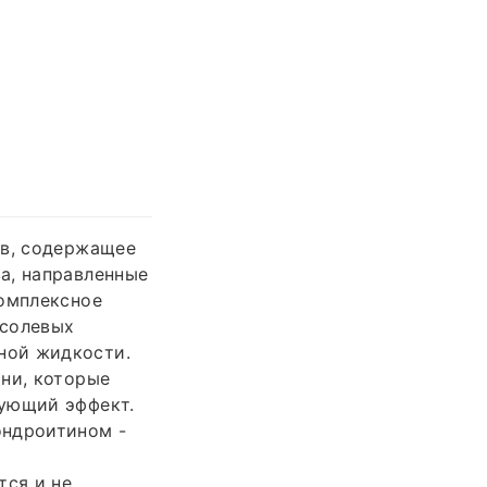
ов, содержащее
а, направленные
комплексное
 солевых
ной жидкости.
ыни, которые
рующий эффект.
ондроитином -
тся и не