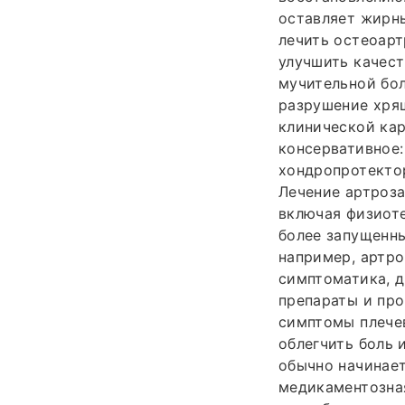
оставляет жирны
лечить остеоарт
улучшить качест
мучительной бол
разрушение хрящ
клинической кар
консервативное:
хондропротекто
Лечение артроза
включая физиоте
более запущенны
например, артро
симптоматика, д
препараты и про
симптомы плечев
облегчить боль 
обычно начинает
медикаментозная