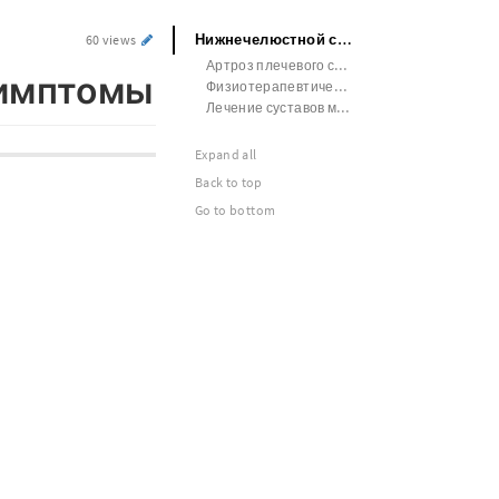
Нижнечелюстной сустав лечение симптомы
60 views
Артроз плечевого сустава лечение у женщин
симптомы
Физиотерапевтические аппараты для лечения суставов
Лечение суставов мазями отзывы
Expand all
Back to top
Go to bottom