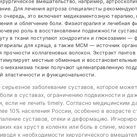
ирургическое вмешательство, например, артроскопи
ание. Для лечения артроза специалисты рекомендую
ю очередь, это включает медикаментозную терапию,
ения и облегчение боли. Физиотерапия и лечебная ф
ючевую роль в восстановлении подвижности сустава
уту в ткани поступают хондроитин и глюкозамин — 
атериалы для хряща, а также МСМ — источник орган
 прочности коллагеновых волокон. Экстракт пантов
стимулирует местные обменные и восстановительные
го механизма ткани получают целенаправленную под
й эластичности и функциональности.
 серьезное заболевание суставов, которое может
боли в суставах, ограничению подвижности и да
, если не лечить timely. Согласно медицинским д
ее 10% населения России, особенно в возрасте с
паление суставов, отеки и деформацию. Игнорир
аких как хруст в коленях или боль в спине, может
риводя к необходимости хирургического вмешател