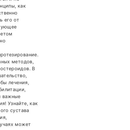
нципы, как
ственно
ь его от
ирующее
четом
чно
протезирование.
вных методов,
остероидов. В
ательство,
обы лечения,
билитации,
я важные
я! Узнайте, как
вого сустава
ия,
лучаях может