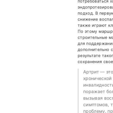
потребоваться х
эндопротезиров
подход. В перву
снижение воспал
также играют кл
По этому маршр
строительные м
для поддержания
дополнительно 
результате тако
сохранения свое
Артрит — это
хронической 
инвалидности
поражает бол
вызывая вос
симптомов, т
проблему, п