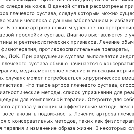
х следов на коже. В данной статье рассмотрены при
роз плечевого сустава, следуя которым можно суще
во жизни человека с данным заболеванием и избавит
и. В основе артроза лежит медленное, но прогресс
евой прослойки сустава. Диагноз выставляется с у
тины и рентгенологических признаков. Лечение обы
 физиотерапия, противовоспалительные препараты,
ры, ЛФК. При разрушении сустава выполняется эндо
 плечевого сустава обычно начинается с консервати
рапию, медикаментозное лечение и инъекции кортик
х случаях может потребоваться хирургическое вмеш
пластика. Что такое артроз плечевого сустава, спос
иагностические методы, список упражнений для реа
цедуры для комплексной терапии. Откройте для себ
ого артроза у женщин и эффективные методы лечени
и восстановить подвижность. Лечение артроза плече
ся с консервативных методов, таких как физиотерап
 терапия и изменение образа жизни. В некоторых с