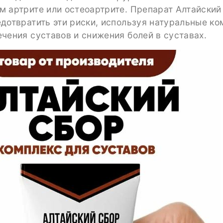
м артрите или остеоартрите. Препарат Алтайский
дотвратить эти риски, используя натуральные к
чения суставов и снижения болей в суставах.