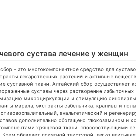
чевого сустава лечение у женщин
сбор - это многокомпонентное средство для сустав
тракты лекарственных растений и активные веществ
ие суставной ткани. Алтайский сбор осуществляет 
 пораженные суставы через растворение избыточных
имизацию микроциркуляции и стимуляцию синовиаль
анты марала, экстракты сабельника, крапивы и пол
ротивовоспалительный, анальгетический и регенери
уставов дополнительно обогащено глюкозамином и х
компонентами хрящевой ткани, способствующими её
 Крем обладает приятной текстурой, легко впитывае