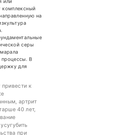
я или
т комплексный
 направленную на
изкультура
.
фундаментальные
ической серы
 марала
 процессы. В
держку для
 привести к
же
анным, артрит
тарше 40 лет,
ование
 усугубить
ьства при